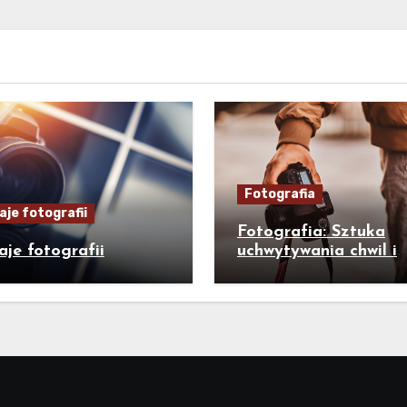
Fotografia
je fotografii
Fotografia: Sztuka
je fotografii
uchwytywania chwil i
wyrażania emocji