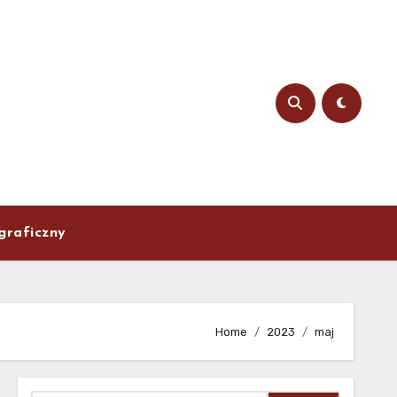
graficzny
Home
2023
maj