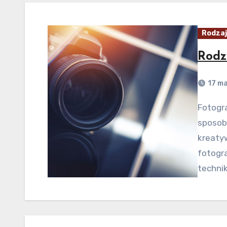
Rodzaj
Rodz
17 ma
Fotografia jest jednym z najpopularniejszych
sposob
kreatyw
fotogra
technik