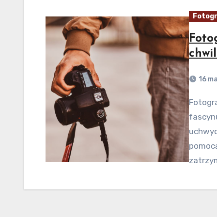
Fotogr
Foto
chwi
16 ma
Fotografia jest jednym z najbardziej popularnych i
fascynu
uchwyce
pomocą
zatrzy