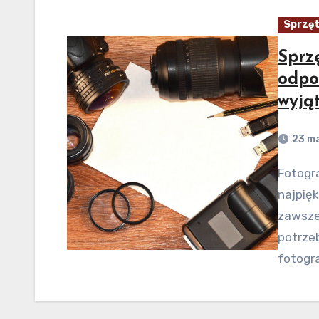
Sprzęt
Sprz
odpo
wyją
23 ma
Fotografia to sztuka, która pozwala nam uchwycić
najpięk
zawsze.
potrze
fotogra