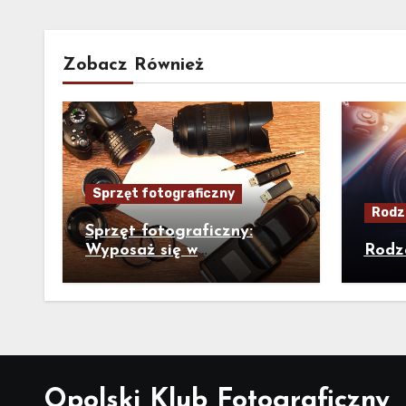
Zobacz Również
Sprzęt fotograficzny
Rodza
Sprzęt fotograficzny:
Wyposaż się w
Rodza
odpowiednie narzędzia, by
uwiecznić wyjątkowe chwile
Opolski Klub Fotograficzny